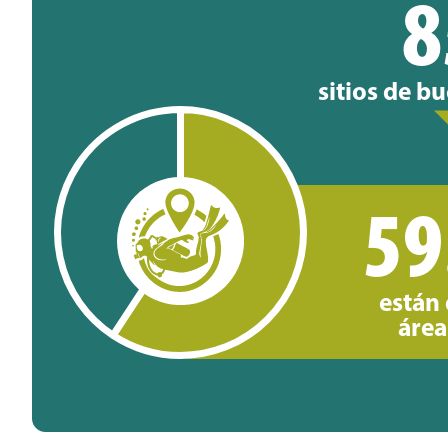
8
sitios de b
59
están
área