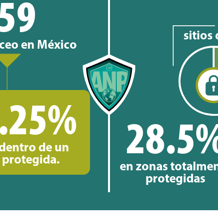
59
sitios
uceo en México
.25%
28.5
 dentro de un
 protegida.
en zonas totalme
protegidas