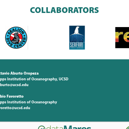
COLLABORATORS
tavio Aburto Oropeza
ipps Institution of Oceanography, UCSD
burto@ucsd.edu
bio Favoretto
ipps Institution of Oceanography
voretto@ucsd.edu