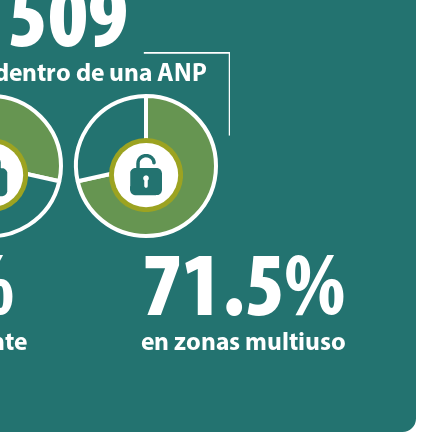
509
 dentro de una ANP
%
71.5%
nte
en zonas multiuso