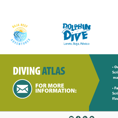
Oc
•
Scr
ma
Fa
•
Scr
ffa