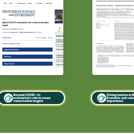
Beyond COVID-19:
Diving tourism in Mexico
ecotourism's role in ocean
Economic and conservatio
conservation targets
importance